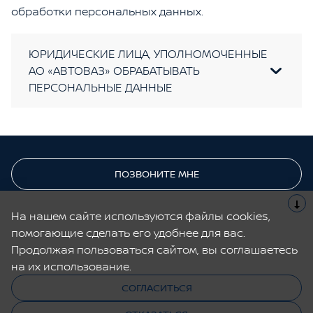
обработки персональных данных.
ЮРИДИЧЕСКИЕ ЛИЦА, УПОЛНОМОЧЕННЫЕ
АО «АВТОВАЗ» ОБРАБАТЫВАТЬ
ПЕРСОНАЛЬНЫЕ ДАННЫЕ
ПОЗВОНИТЕ МНЕ
На нашем сайте используются файлы cookies,
ЗАПИСЬ НА СЕРВИС
помогающие сделать его удобнее для вас.
Продолжая пользоваться сайтом, вы соглашаетесь
на их использование.
Cайт не является публичной офертой.
Все содержащиеся на Сайте сведения носят исключительно
СОГЛАСИТЬСЯ
информационный характер и не является исчерпывающими.